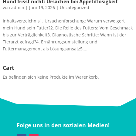
Hund frisst nicht: Ursachen bei Appetitlosigkeit
von
admin
|
Juni 19, 2026
|
Uncategorized
Inhaltsverzeichnis1. Ursachenforschung: Warum verweigert
mein Hund sein Futter?2. Die Rolle des Futters: Vom Geschmack
bis zur Verträglichkeit3. Diagnostische Schritte: Wann ist der
Tierarzt gefragt?4. Ernährungsumstellung und
Futtermanagement als Lösungsansatz5....
Cart
Es befinden sich keine Produkte im Warenkorb.
Folge uns in den sozialen Medien!